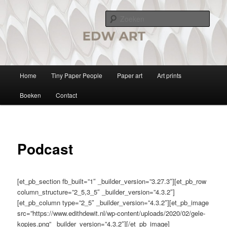
writer & artist
Zoek
Edith de Wit
Hoofdmenu
Home
Tiny Paper People
Paper art
Art prints
Spring
Boeken
Contact
naar
de
primaire
Podcast
inhoud
[et_pb_section fb_built=”1″ _builder_version=”3.27.3″][et_pb_row
column_structure=”2_5,3_5″ _builder_version=”4.3.2″]
[et_pb_column type=”2_5″ _builder_version=”4.3.2″][et_pb_image
src=”https://www.edithdewit.nl/wp-content/uploads/2020/02/gele-
kopjes.png” _builder_version=”4.3.2″][/et_pb_image]