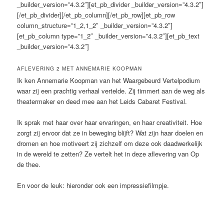
_builder_version=”4.3.2″][et_pb_divider _builder_version=”4.3.2″]
[/et_pb_divider][/et_pb_column][/et_pb_row][et_pb_row
column_structure=”1_2,1_2″ _builder_version=”4.3.2″]
[et_pb_column type=”1_2″ _builder_version=”4.3.2″][et_pb_text
_builder_version=”4.3.2″]
AFLEVERING 2 MET ANNEMARIE KOOPMAN
Ik ken Annemarie Koopman van het Waargebeurd Vertelpodium
waar zij een prachtig verhaal vertelde. Zij timmert aan de weg als
theatermaker en deed mee aan het Leids Cabaret Festival.
Ik sprak met haar over haar ervaringen, en haar creativiteit. Hoe
zorgt zij ervoor dat ze in beweging blijft? Wat zijn haar doelen en
dromen en hoe motiveert zij zichzelf om deze ook daadwerkelijk
in de wereld te zetten? Ze vertelt het in deze aflevering van Op
de thee.
En voor de leuk: hieronder ook een impressiefilmpje.