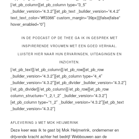
[/et_pb_column][et_pb_column type=”3_5″
_builder_version=”4.3.2″][et_pb_text _builder_version=”4.4.2″
text_text_color=”#ff3366″ custom_margin=”39px||||false|false”
hover_enabled=”0″]
IN DE PODCAST OP DE THEE GA IK IN GESPREK MET
INSPIRERENDE VROUWEN MET EEN GOED VERHAAL.
LUISTER HIER NAAR HUN ERVARINGEN, UITDAGINGEN EN
INZICHTEN.
[/et_pb_text][/et_pb_column][/et_pb_row][et_pb_row
_builder_version=”4.3.2″][et_pb_column type=”4_4″
_builder_version=”4.3.2″][et_pb_divider _builder_version=”4.3.2″]
[/et_pb_divider][/et_pb_column][/et_pb_row][et_pb_row
column_structure=”1_2,1_2″ _builder_version=”4.3.2″]
[et_pb_column type=”1_2″ _builder_version=”4.3.2″][et_pb_text
_builder_version=”4.3.2″]
AFLEVERING 3 MET MOK HEIJMERINK
Deze keer was ik te gast bij Mok Heijmerink, ondernemer en
drijvende kracht achter het bedrijf Webbouwen aan de