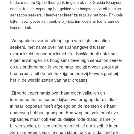
In deze eerste Op de thee ga ik in gesprek met Saskia Klaaysen,
coach, trainer, expert op het gebied van hoogsenstiviteit en high
sensation seekers. Hierover schreef zij in 2019 het boek Prikkels
bijten niet. (cover van boek erbij) Dat inmiddels al toe is aan de
tweede druk.
We spraken over de uitdagingen van high sensation
seekers, met name over het spanningsveld tussen
overprikkeld en onderprikkeld zijn. Saskia deelt ook haar
eigen ervaringen als hoog sensitieve high sensation seeker
en als ondernemer. Ik vroeg haar hoe zij ervoor zorgt dat
haar creativiteit de ruimte krijgt en hoe zij te werk gaat bij
het in de wereld zetten van haar creaties.
Zij vertelt openhartig over haar eigen valkuilen en
leermomenten en samen kijken we terug op de reis die zij
in haar loopbaan heeft afgelegd en de mensen die haar
onderweg hebben geholpen. Een weg met vele creatieve
zijpaadjes maar ook een duidelijke rode draad, namelijk
blijven spelen, blijven creëren en het lef om jezelf te laten
zien, om ergens voor te gaan staan, ook al is dat ‘met de