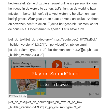
keukentafel. Ze helpt zzp’ers, zowel online als persoonlijk, om
hun goud in de wereld te zetten. Let’s light up de world is haar
missie. In korte tijd heeft zij al veel weten te bereiken en haar
bedrijf groeit. Waar gaat ze en staat ze voor, en welke inzichten
en adviezen heeft te delen. Tijdens het gesprek kwamen we tot
de conclusie. Ondernemen is spelen. Let’s have fun!!
[/et_pb_text][et_pb_video src=”https://youtu.be/ZT8YCGzi6ok”
_builder_version=”4.3.2″][/et_pb_video][/et_pb_column]
[et_pb_column type=”1_2″ _builder_version=”4.3.2″][et_pb_text
_builder_version=”4.3.2″]
[/et_pb_text][/et_pb_column][/et_pb_row][et_pb_row
_builder_version=”4.3.2″][et_pb_column type=”4_4″